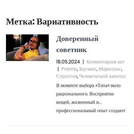
Перейти
к
содержимому
Метка:
Вариативность
Доверенный
советник
18.05.2024
|
Комментариев нет
|
Promo
,
Коучинг
,
Маркетинг
,
Стратегия
,
Человеческий капитал
В моменте выбора «Топа» мало
рационального. Восприятие
вещей, жизненный и
профессиональный опыт создают
уникальность Советника.
Нанимают не «Топа», а личность, в